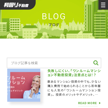
利回り不動産
BLOG
ブログ
失敗しにくい、「ワンルームマンシ
ョン不動産投資」注意点とは！？
数あるマンション投資の中でも、少ない
購入費用で始められることから若年層
にも人気の「ワンルームマンション投
資」。 投資のメリットやデメリット、スタ
ートアップ時に知っておきたい注意点な
READ MORE
どを分かりやすく説明します。 この記事
の […]