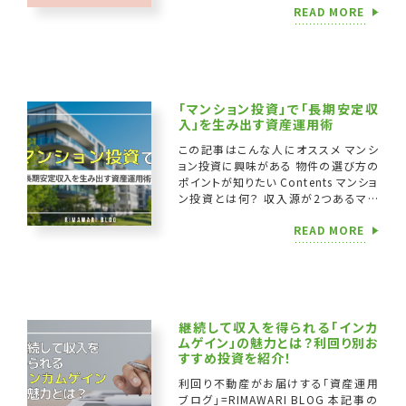
READ MORE
合わせてご紹介します。 不動産投資で
どの税金を […]
「マンション投資」で「長期安定収
入」を生み出す資産運用術
この記事はこんな人にオススメ マンシ
ョン投資に興味がある 物件の選び方の
ポイントが知りたい Contents マンショ
ン投資とは何？ 収入源が2つあるマン
ション マンション投資の種類 1｜新築
READ MORE
区分マンション 2｜中古区分 […]
継続して収入を得られる「インカ
ムゲイン」の魅力とは？利回り別お
すすめ投資を紹介！
利回り不動産がお届けする「資産運用
ブログ」=RIMAWARI BLOG 本記事の