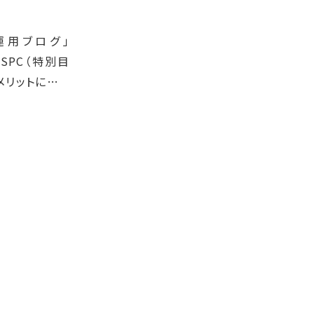
運用ブログ」
、SPC（特別目
メリットについ
の目的で設立す